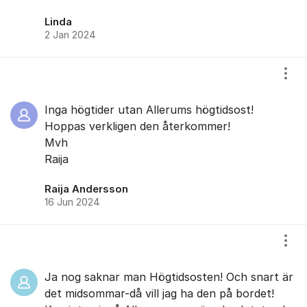
Linda
2 Jan 2024
Visa
Inga högtider utan Allerums högtidsost!
Hoppas verkligen den återkommer!
Mvh
Raija
Raija Andersson
16 Jun 2024
Visa
Ja nog saknar man Högtidsosten! Och snart är
det midsommar-då vill jag ha den på bordet!