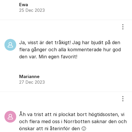
Ewa
25 Dec 2023
Visa
Ja, visst är det tråkigt! Jag har bjudit på den
flera gånger och alla kommenterade hur god
den var. Min egen favorit!
Marianne
27 Dec 2023
Visa
Åh va trist att ni plockat bort högtidsosten, vi
och flera med oss i Norrbotten saknar den och
önskar att ni återinför den 🙂