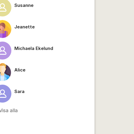
Susanne
Jeanette
Michaela Ekelund
Alice
Sara
tällningar för inlägg/kommentar
Visa alla