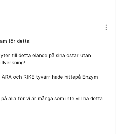
Visa/dölj ins
sam för detta!
ter till detta elände på sina ostar utan
illverkning!
ÄRA och RIKE tyvärr hade hittepå Enzym
å alla för vi är många som inte vill ha detta