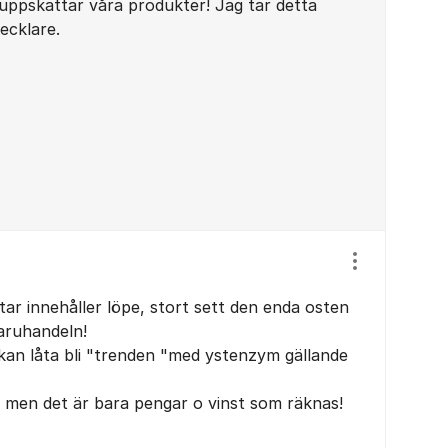
u uppskattar våra produkter! Jag tar detta
vecklare.
Visa/dölj ins
tar innehåller löpe, stort sett den enda osten
varuhandeln!
 kan låta bli "trenden "med ystenzym gällande
a, men det är bara pengar o vinst som räknas!