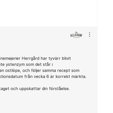
Visa/dölj ins
emejerier Herrgård har tyvärr blivit
inte ystenzym som det står i
tan ostlöpe, och följer samma recept som
uktionsdatum från vecka 6 är korrekt märkta.
staget och uppskattar din förståelse.