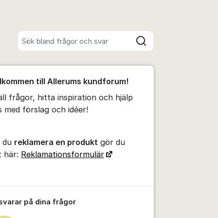
Sök bland alla inlägg
Sök
umet
lkommen till Allerums kundforum!
te kommentaren
ll frågor, hitta inspiration och hjälp
s med förslag och idéer!
ällningar för inlägg/kommentar
l du
reklamera en produkt
gör du
t här:
Reklamationsformulär
 svarar på dina frågor