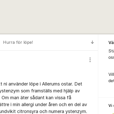
Om for
Hurra för löpe!
Vä
Till senas
Stä
os
Visa/dölj inst
Vil
de
t ni använder löpe i Allerums ostar. Det
ystenzym som framställs med hjälp av
. Om man äter sådant kan vissa få
bättre i min allergi under åren och en del av
Vi
 undvikit citronsyra och numera ystenzym.