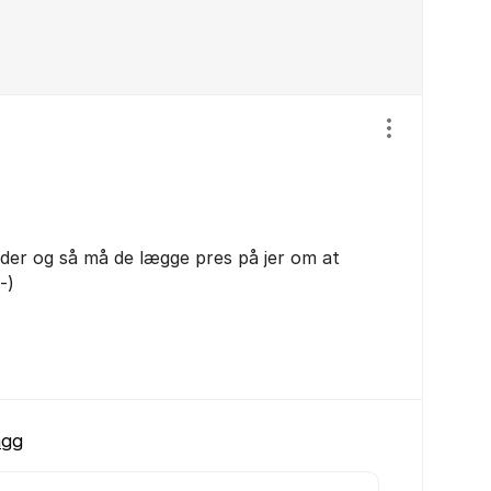
Visa/dölj ins
steder og så må de lægge pres på jer om at
-)
ägg