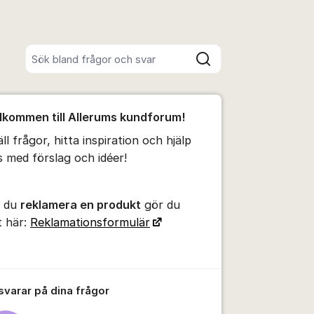
Sök bland alla inlägg
Sök
umet
lkommen till Allerums kundforum!
te kommentaren
ll frågor, hitta inspiration och hjälp
s med förslag och idéer!
ällningar för inlägg/kommentar
l du
reklamera en produkt
gör du
t här:
Reklamationsformulär
 svarar på dina frågor