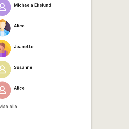
Michaela Ekelund
Alice
tällningar för inlägg/kommentar
Jeanette
Susanne
Alice
Visa alla