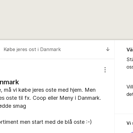
Om for
Købe jeres ost i Danmark
Vä
Till senas
Stä
os
Visa/dölj inst
anmark
Vil
ge, må vi købe jeres oste med hjem. Men
de
res oste til fx. Coop eller Meny i Danmark.
nødde smag
ortiment men start med de blå oste :-)
Vi