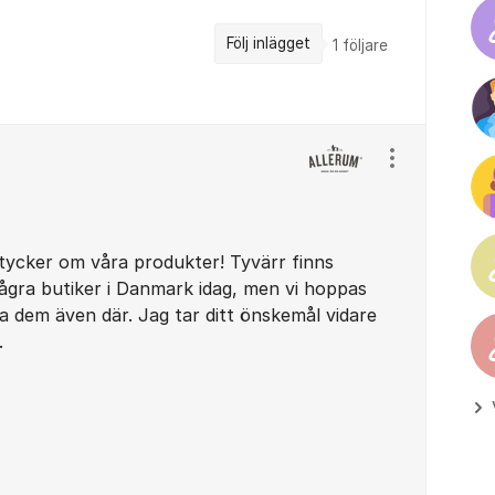
Följ inlägget
1
följare
Visa/dölj ins
u tycker om våra produkter! Tyvärr finns
i några butiker i Danmark idag, men vi hoppas
ta dem även där. Jag tar ditt önskemål vidare
.